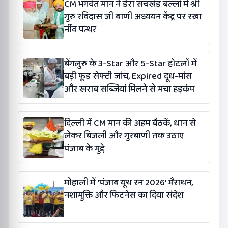
CM भगवंत मान ने डेरा सचखंड बल्लां में श्री
गुरु रविदास जी बाणी अध्ययन केंद्र पर रखा
नींव पत्थर
बेंगलुरु के 3-Star और 5-Star होटलों में
बड़ी फूड सेफ्टी जांच, Expired दूध-मांस
और खराब सब्जियां मिलने से मचा हड़कंप
दिल्ली में CM मान की अहम बैठकें, धान से
लेकर बिजली और गुरबाणी तक उठाए
पंजाब के मुद्दे
मोहाली में ‘पंजाब यूथ रन 2026’ मैराथन,
नशामुक्ति और फिटनेस का दिया संदेश