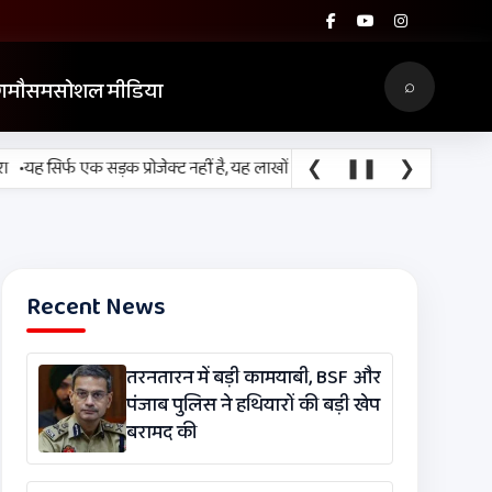
⌕
ग
मौसम
सोशल मीडिया
❮
❚❚
❯
 सिर्फ एक सड़क प्रोजेक्ट नहीं है, यह लाखों श्रद्धालुओं, किसानों, व्यापारियों और रो
Recent News
तरनतारन में बड़ी कामयाबी, BSF और
पंजाब पुलिस ने हथियारों की बड़ी खेप
बरामद की