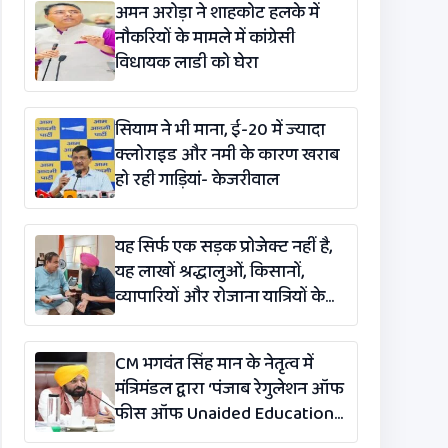
अमन अरोड़ा ने शाहकोट हलके में
नौकरियों के मामले में कांग्रेसी
विधायक लाडी को घेरा
सियाम ने भी माना, ई-20 में ज्यादा
क्लोराइड और नमी के कारण खराब
हो रही गाड़ियां- केजरीवाल
यह सिर्फ एक सड़क प्रोजेक्ट नहीं है,
यह लाखों श्रद्धालुओं, किसानों,
व्यापारियों और रोजाना यात्रियों के
लिए एक लाइफलाइन है: कंग
CM भगवंत सिंह मान के नेतृत्व में
मंत्रिमंडल द्वारा ‘पंजाब रेगुलेशन ऑफ
फीस ऑफ Unaided Educational
Institutions (संशोधन)