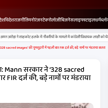
देश
विदेश
राजनीति
मनोरंजन
टेक्नोलॉजी
बिजनेस
लाइफ्स्टाइल
धर्म
ब्लॉ
•
ोड़ा ने शाहकोट हलके में नौकरियों के मामले में कांग्रेसी विधायक लाडी को घेरा
यह
8 sacred images’ की गुमशुदगी में पहली बार FIR दर्ज की, बड़े नामों पर मंडराया खतरा
ा: Mann सरकार ने ‘328 sacred
 FIR दर्ज की, बड़े नामों पर मंडराया