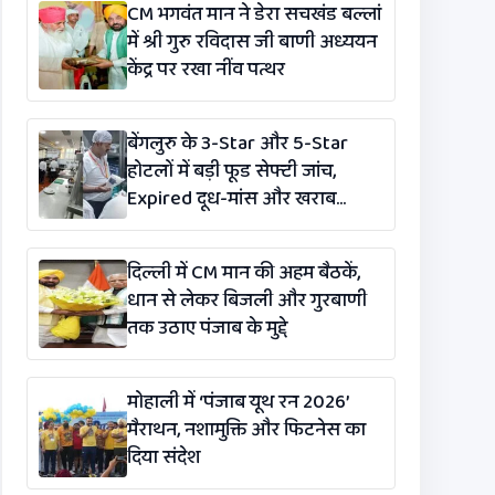
CM भगवंत मान ने डेरा सचखंड बल्लां
में श्री गुरु रविदास जी बाणी अध्ययन
केंद्र पर रखा नींव पत्थर
बेंगलुरु के 3-Star और 5-Star
होटलों में बड़ी फूड सेफ्टी जांच,
Expired दूध-मांस और खराब
सब्जियां मिलने से मचा हड़कंप
दिल्ली में CM मान की अहम बैठकें,
धान से लेकर बिजली और गुरबाणी
तक उठाए पंजाब के मुद्दे
मोहाली में ‘पंजाब यूथ रन 2026’
मैराथन, नशामुक्ति और फिटनेस का
दिया संदेश