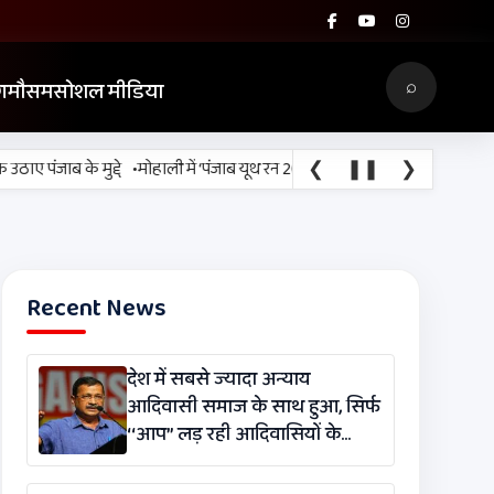
⌕
ग
मौसम
सोशल मीडिया
•
❮
❚❚
❯
ंजाब के मुद्दे
मोहाली में ‘पंजाब यूथ रन 2026’ मैराथन, नशामुक्ति और फिटनेस का द
Recent News
देश में सबसे ज्यादा अन्याय
आदिवासी समाज के साथ हुआ, सिर्फ
‘‘आप’’ लड़ रही आदिवासियों के
अधिकारों की लड़ाई- केजरीवाल