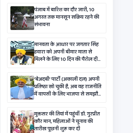
पंजाब में बारिश का दौर जारी, 10
अगस्त तक मानसून सक्रिय रहने की
संभावना
मानवता के आधार पर जगतार सिंह
हवारा को अपनी बीमार माता से
मिलने के लिए 10 दिन की पैरोल दी
जानी चाहिए- CM भगवंत सिंह मान
‘बेअदबी’ पार्टी (अकाली दल) अपनी
प्रतिष्ठा खो चुकी है, अब वह राजनीति
में वापसी के लिए भाजपा से समझौता
करने की कोशिश कर रही है: बलतेज
पन्नू
मुक्तसर की तियां में पहुंचीं डॉ. गुरप्रीत
कौर मान, महिलाओं ने चुनाव की
तारीख पूछनी शुरू कर दी