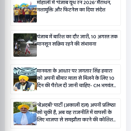
मोहाली में ‘पंजाब यूथ रन 2026’ मैराथन,
नशामुक्ति और फिटनेस का दिया संदेश
पंजाब में बारिश का दौर जारी, 10 अगस्त तक
मानसून सक्रिय रहने की संभावना
मानवता के आधार पर जगतार सिंह हवारा
को अपनी बीमार माता से मिलने के लिए 10
दिन की पैरोल दी जानी चाहिए- CM भगवंत
सिंह मान
‘बेअदबी’ पार्टी (अकाली दल) अपनी प्रतिष्ठा
खो चुकी है, अब वह राजनीति में वापसी के
लिए भाजपा से समझौता करने की कोशिश
कर रही है: बलतेज पन्नू