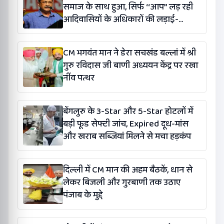
समाज के साथ हुआ, सिर्फ ‘‘आप’’ लड़ रही
आदिवासियों के अधिकारों की लड़ाई-
केजरीवाल
CM भगवंत मान ने डेरा सचखंड बल्लां में श्री
गुरु रविदास जी बाणी अध्ययन केंद्र पर रखा
नींव पत्थर
बेंगलुरु के 3-Star और 5-Star होटलों में
बड़ी फूड सेफ्टी जांच, Expired दूध-मांस
और खराब सब्जियां मिलने से मचा हड़कंप
दिल्ली में CM मान की अहम बैठकें, धान से
लेकर बिजली और गुरबाणी तक उठाए
पंजाब के मुद्दे