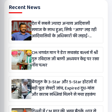
Recent News
देश में सबसे ज्यादा अन्याय आदिवासी
समाज के साथ हुआ, सिर्फ ‘‘आप’’ लड़ रही
आदिवासियों के अधिकारों की लड़ाई-
केजरीवाल
CM भगवंत मान ने डेरा सचखंड बल्लां में श्री
गुरु रविदास जी बाणी अध्ययन केंद्र पर रखा
नींव पत्थर
बेंगलुरु के 3-Star और 5-Star होटलों में
बड़ी फूड सेफ्टी जांच, Expired दूध-मांस
और खराब सब्जियां मिलने से मचा हड़कंप
दिल्ली में CM मान की अहम बैठकें, धान से