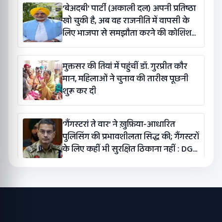
‘बेअदबी’ पार्टी (अकाली दल) अपनी प्रतिष्ठा
खो चुकी है, अब वह राजनीति में वापसी के
लिए भाजपा से समझौता करने की कोशिश
कर रही है: बलतेज पन्नू
मुक्तसर की तियां में पहुंचीं डॉ. गुरप्रीत कौर
मान, महिलाओं ने चुनाव की तारीख पूछनी
शुरू कर दी
‘गैंगस्टरां ते वार’ ने ख़ुफ़िया-आधारित
पुलिसिंग की प्रभावशीलता सिद्ध की; गैंगस्टरों
के लिए कहीं भी सुरक्षित ठिकाना नहीं : DGP
गौरव यादव