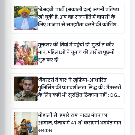
‘बेअदबी’ पार्टी (अकाली दल) अपनी प्रतिष्ठा
खो चुकी है, अब वह राजनीति में वापसी के
लिए भाजपा से समझौता करने की कोशिश
कर रही है: बलतेज पन्नू
मुक्तसर की तियां में पहुंचीं डॉ. गुरप्रीत कौर
मान, महिलाओं ने चुनाव की तारीख पूछनी
शुरू कर दी
‘गैंगस्टरां ते वार’ ने ख़ुफ़िया-आधारित
पुलिसिंग की प्रभावशीलता सिद्ध की; गैंगस्टरों
के लिए कहीं भी सुरक्षित ठिकाना नहीं : DGP
गौरव यादव
मोहाली से ‘हमारे राम’ नाट्य मंचन का
आगाज, पंजाब में 41 शो कराएगी भगवंत मान
सरकार