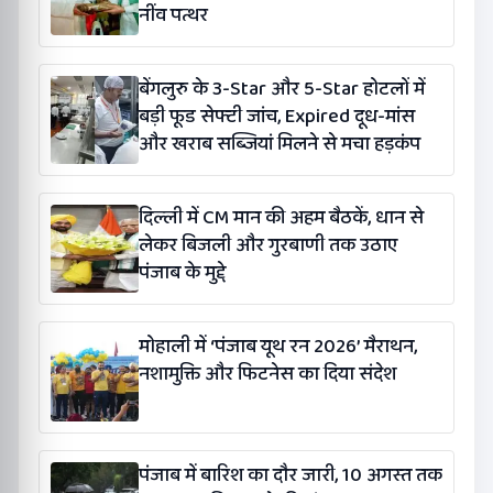
नींव पत्थर
बेंगलुरु के 3-Star और 5-Star होटलों में
बड़ी फूड सेफ्टी जांच, Expired दूध-मांस
और खराब सब्जियां मिलने से मचा हड़कंप
दिल्ली में CM मान की अहम बैठकें, धान से
लेकर बिजली और गुरबाणी तक उठाए
पंजाब के मुद्दे
मोहाली में ‘पंजाब यूथ रन 2026’ मैराथन,
नशामुक्ति और फिटनेस का दिया संदेश
पंजाब में बारिश का दौर जारी, 10 अगस्त तक