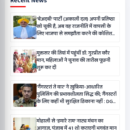
Recent News
‘बेअदबी’ पार्टी (अकाली दल) अपनी प्रतिष्ठा
खो चुकी है, अब वह राजनीति में वापसी के
लिए भाजपा से समझौता करने की कोशिश
कर रही है: बलतेज पन्नू
मुक्तसर की तियां में पहुंचीं डॉ. गुरप्रीत कौर
मान, महिलाओं ने चुनाव की तारीख पूछनी
शुरू कर दी
‘गैंगस्टरां ते वार’ ने ख़ुफ़िया-आधारित
पुलिसिंग की प्रभावशीलता सिद्ध की; गैंगस्टरों
के लिए कहीं भी सुरक्षित ठिकाना नहीं : DGP
गौरव यादव
मोहाली से ‘हमारे राम’ नाट्य मंचन का
आगाज, पंजाब में 41 शो कराएगी भगवंत मान