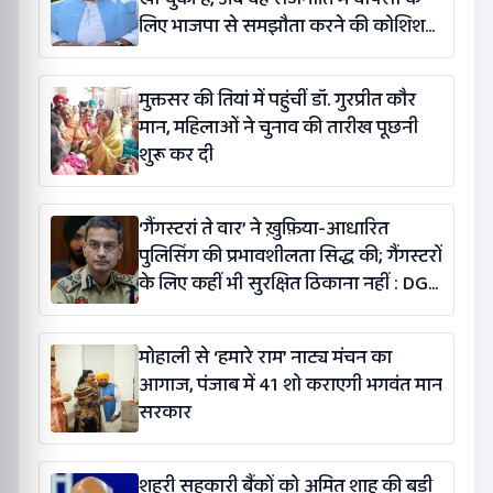
लिए भाजपा से समझौता करने की कोशिश
कर रही है: बलतेज पन्नू
मुक्तसर की तियां में पहुंचीं डॉ. गुरप्रीत कौर
मान, महिलाओं ने चुनाव की तारीख पूछनी
शुरू कर दी
‘गैंगस्टरां ते वार’ ने ख़ुफ़िया-आधारित
पुलिसिंग की प्रभावशीलता सिद्ध की; गैंगस्टरों
के लिए कहीं भी सुरक्षित ठिकाना नहीं : DGP
गौरव यादव
मोहाली से ‘हमारे राम’ नाट्य मंचन का
आगाज, पंजाब में 41 शो कराएगी भगवंत मान
सरकार
शहरी सहकारी बैंकों को अमित शाह की बड़ी