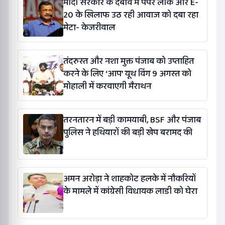
मोदी सरकार के दबाव में पेपर लीक और E-
20 के खिलाफ उठ रही आवाज को दबा रहा
मेटा- केजरीवाल
तंदरुस्त और नशा मुक्त पंजाब को उप्ताहित
करने के लिए ‘आप’ यूथ विंग 9 अगस्त को
मोहाली में करवाएगी मैराथन
तरनतारन में बड़ी कामयाबी, BSF और पंजाब
पुलिस ने हथियारों की बड़ी खेप बरामद की
अमन अरोड़ा ने शाहकोट हलके में नौकरियों
के मामले में कांग्रेसी विधायक लाडी को घेरा