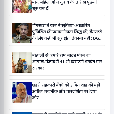
मान, महिलाओं ने चुनाव की तारीख पूछनी
शुरू कर दी
‘गैंगस्टरां ते वार’ ने ख़ुफ़िया-आधारित
पुलिसिंग की प्रभावशीलता सिद्ध की; गैंगस्टरों
के लिए कहीं भी सुरक्षित ठिकाना नहीं : DGP
गौरव यादव
मोहाली से ‘हमारे राम’ नाट्य मंचन का
आगाज, पंजाब में 41 शो कराएगी भगवंत मान
सरकार
शहरी सहकारी बैंकों को अमित शाह की बड़ी
अपील, तकनीक और पारदर्शिता पर दिया
जोर