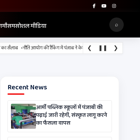
⌕
ग
मौसम
सोशल मीडिया
•
❮
❚❚
❯
ा सैलाब
नीति आयोग की रैंकिंग में पंजाब ने केरल को पछाड़ा; शिक्षा मंत्री ने विधानसभा म
Recent News
आर्मी पब्लिक स्कूलों में पंजाबी की
पढ़ाई जारी रहेगी, संस्कृत लागू करने
का फैसला वापस