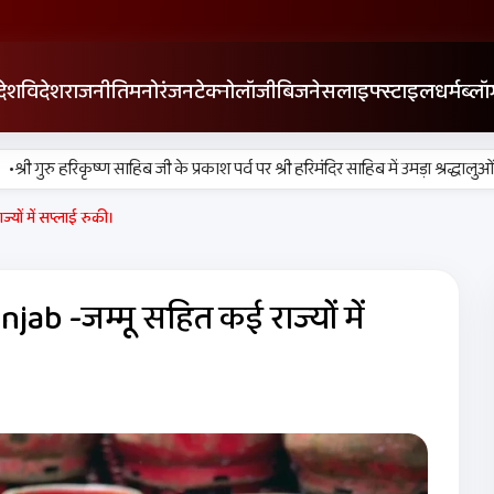
देश
विदेश
राजनीति
मनोरंजन
टेक्नोलॉजी
बिजनेस
लाइफ्स्टाइल
धर्म
ब्लॉ
री गुरु हरिकृष्ण साहिब जी के प्रकाश पर्व पर श्री हरिमंदिर साहिब में उमड़ा श्रद्धालुओं क
यों में सप्लाई रुकी।
jab -जम्मू सहित कई राज्यों में