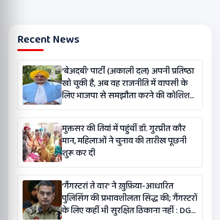
Recent News
‘बेअदबी’ पार्टी (अकाली दल) अपनी प्रतिष्ठा
खो चुकी है, अब वह राजनीति में वापसी के
लिए भाजपा से समझौता करने की कोशिश
कर रही है: बलतेज पन्नू
मुक्तसर की तियां में पहुंचीं डॉ. गुरप्रीत कौर
मान, महिलाओं ने चुनाव की तारीख पूछनी
शुरू कर दी
‘गैंगस्टरां ते वार’ ने ख़ुफ़िया-आधारित
पुलिसिंग की प्रभावशीलता सिद्ध की; गैंगस्टरों
के लिए कहीं भी सुरक्षित ठिकाना नहीं : DGP