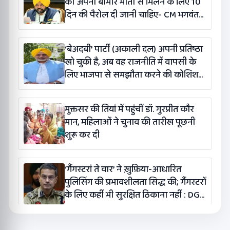
को अपनी बीमार माता से मिलने के लिए 10
दिन की पैरोल दी जानी चाहिए- CM भगवंत
सिंह मान
‘बेअदबी’ पार्टी (अकाली दल) अपनी प्रतिष्ठा
खो चुकी है, अब वह राजनीति में वापसी के
लिए भाजपा से समझौता करने की कोशिश
कर रही है: बलतेज पन्नू
मुक्तसर की तियां में पहुंचीं डॉ. गुरप्रीत कौर
मान, महिलाओं ने चुनाव की तारीख पूछनी
शुरू कर दी
‘गैंगस्टरां ते वार’ ने ख़ुफ़िया-आधारित
पुलिसिंग की प्रभावशीलता सिद्ध की; गैंगस्टरों
के लिए कहीं भी सुरक्षित ठिकाना नहीं : DGP
गौरव यादव