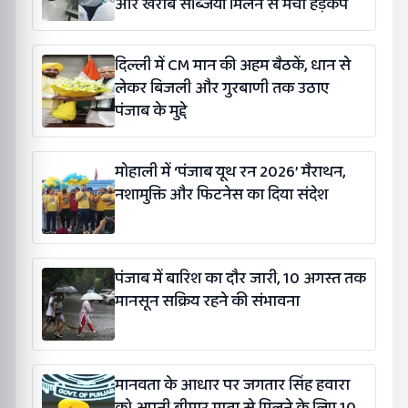
और खराब सब्जियां मिलने से मचा हड़कंप
दिल्ली में CM मान की अहम बैठकें, धान से
लेकर बिजली और गुरबाणी तक उठाए
पंजाब के मुद्दे
मोहाली में ‘पंजाब यूथ रन 2026’ मैराथन,
नशामुक्ति और फिटनेस का दिया संदेश
पंजाब में बारिश का दौर जारी, 10 अगस्त तक
मानसून सक्रिय रहने की संभावना
मानवता के आधार पर जगतार सिंह हवारा
को अपनी बीमार माता से मिलने के लिए 10