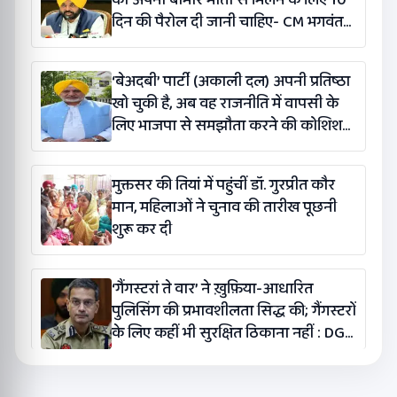
दिन की पैरोल दी जानी चाहिए- CM भगवंत
सिंह मान
‘बेअदबी’ पार्टी (अकाली दल) अपनी प्रतिष्ठा
खो चुकी है, अब वह राजनीति में वापसी के
लिए भाजपा से समझौता करने की कोशिश
कर रही है: बलतेज पन्नू
मुक्तसर की तियां में पहुंचीं डॉ. गुरप्रीत कौर
मान, महिलाओं ने चुनाव की तारीख पूछनी
शुरू कर दी
‘गैंगस्टरां ते वार’ ने ख़ुफ़िया-आधारित
पुलिसिंग की प्रभावशीलता सिद्ध की; गैंगस्टरों
के लिए कहीं भी सुरक्षित ठिकाना नहीं : DGP
गौरव यादव